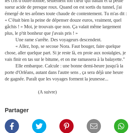
les cris d'outre-tombe, seulement ton cœur qui battait et ta petite
sueur acide de presque roux. Quand on est sortis du tunnel, j'ai
émergé de tes arômes toute chaude de contentement. Tu m'as dit :
« C'était bien la peine de dépenser douze euros, vraiment, quel
gâchis ! » Moi, je trouvais que non. Ça valait même largement
plus, le p'tit bonheur que j'avais pris ! »
Une rame s'arrête. Des voyageurs descendent.
« Allez, hop, se secoue Nora. Faut bouger, faire quelque
chose, aller quelque part. Si je reste là, en proie aux nostalgies, je
vais finir en tas sur le bitume, et on me ramassera à la balayette."
Elle embarque. Calcule : une bonne demi-heure jusqu'à la
porte d'Orléans, autant dans l'autre sens , ça sera déjà une heure
de gagnée. Paraît que les voyages forment la jeunesse...
(A suivre)
Partager