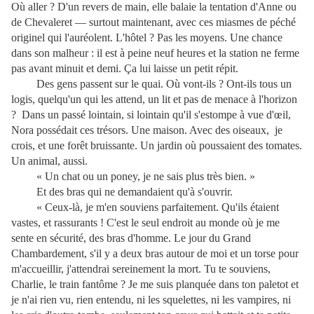
Où aller ? D'un revers de main, elle balaie la tentation d'Anne ou
de Chevaleret — surtout maintenant, avec ces miasmes de péché
originel qui l'auréolent. L'hôtel ? Pas les moyens. Une chance
dans son malheur : il est à peine neuf heures et la station ne ferme
pas avant minuit et demi. Ça lui laisse un petit répit.
Des gens passent sur le quai. Où vont-ils ? Ont-ils tous un
logis, quelqu'un qui les attend, un lit et pas de menace à l'horizon
? Dans un passé lointain, si lointain qu'il s'estompe à vue d'œil,
Nora possédait ces trésors. Une maison. Avec des oiseaux, je
crois, et une forêt bruissante. Un jardin où poussaient des tomates.
Un animal, aussi.
« Un chat ou un poney, je ne sais plus très bien. »
Et des bras qui ne demandaient qu'à s'ouvrir.
« Ceux-là, je m'en souviens parfaitement. Qu'ils étaient
vastes, et rassurants ! C'est le seul endroit au monde où je me
sente en sécurité, des bras d'homme. Le jour du Grand
Chambardement, s'il y a deux bras autour de moi et un torse pour
m'accueillir, j'attendrai sereinement la mort. Tu te souviens,
Charlie, le train fantôme ? Je me suis planquée dans ton paletot et
je n'ai rien vu, rien entendu, ni les squelettes, ni les vampires, ni