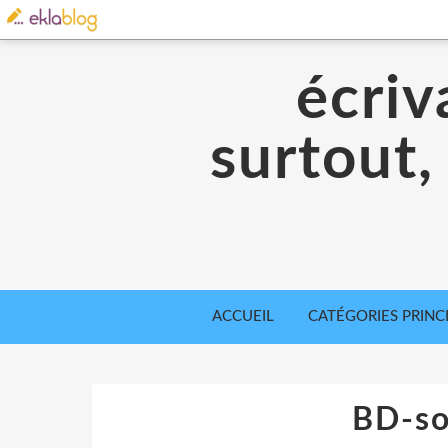
écriv
surtout,
ACCUEIL
CATÉGORIES PRINC
BD-so