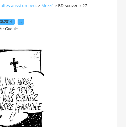
dultes aussi un peu.
>
Mezzé
>
BD-souvenir 27
08.2014
…
ar Gudule.